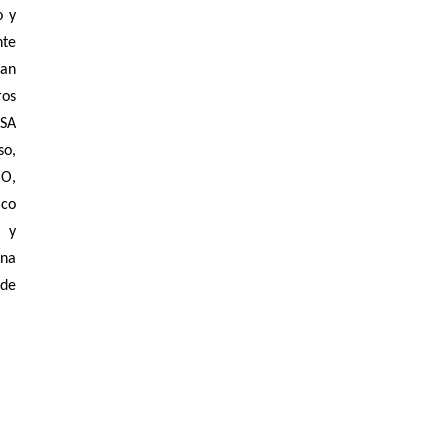
o y
nte
ran
ros
ASA
so,
ZO,
co
, y
una
 de