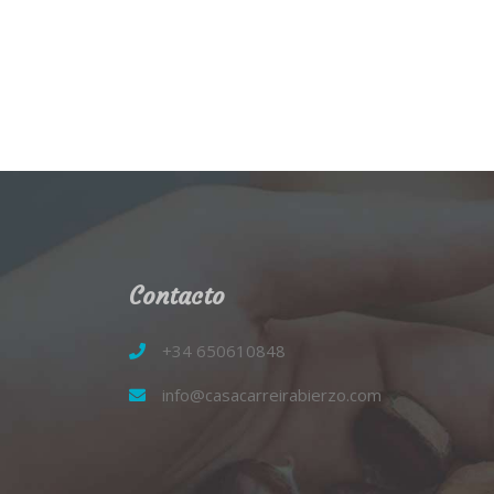
Contacto
+34 650610848
info@casacarreirabierzo.com