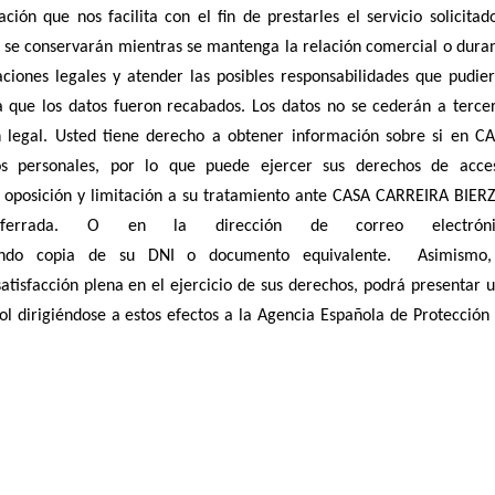
n que nos facilita con el fin de prestarles el servicio solicitad
os se conservarán mientras se mantenga la relación comercial o dura
ciones legales y atender las posibles responsabilidades que pudie
a que los datos fueron recabados. Los datos no se cederán a terce
n legal. Usted tiene derecho a obtener información sobre si en C
 personales, por lo que puede ejercer sus derechos de acce
s y oposición y limitación a su tratamiento ante CASA CARREIRA BIER
errada. O en la dirección de correo electróni
ntando copia de su DNI o documento equivalente. Asimismo
atisfacción plena en el ejercicio de sus derechos, podrá presentar 
ol dirigiéndose a estos efectos a la Agencia Española de Protección