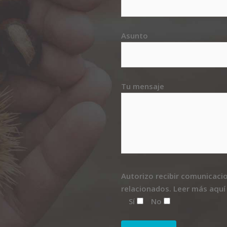
Asunto
Tu mensaje
Autorizo recibir comunicaci
relacionados.
Leer más aquí
Sí
No