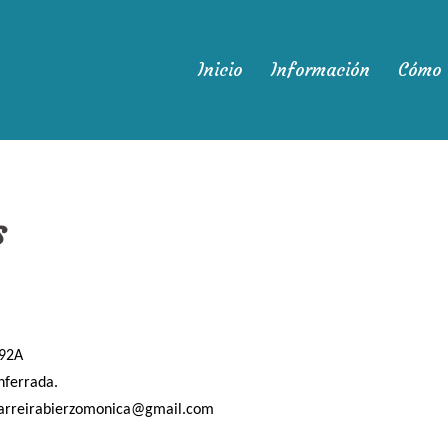
Inicio
Información
Cómo 
s
092A
nferrada.
acarreirabierzomonica@gmail.com