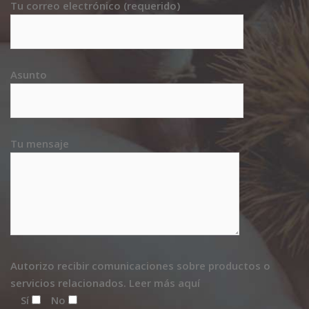
Tu correo electrónico (requerido)
Asunto
Tu mensaje
Autorizo recibir comunicaciones sobre productos o
servicios relacionados.
Leer más aquí
Sí
No