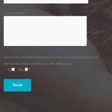
Tu mensaje
Autorizo recibir comunicaciones sobre productos o
servicios relacionados.
Leer más aquí
Sí
No