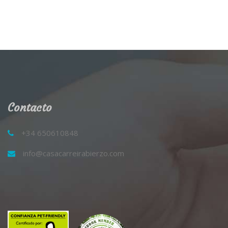
Contacto
+34 650610848
info@casacarreirabierzo.com